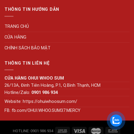
THÔNG TIN HƯỚNG DẪN
TRANG CHỦ
CỬA HÀNG
CHÍNH SÁCH BẢO MẬT
THÔNG TIN LIÊN HỆ
CỬA HÀNG OHUI WHOO SUM
26/13A, Đinh Tiên Hoàng, P.1, Q.Bình Thạnh, HCM
Hotline/Zalo:
0901 986 934
Website:
https://ohuiwhoosum.com/
FB: fb.com/OHUI.WHOO.SUM37.MERCY
HOTLINE: 0901 986 934