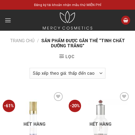
Skip
Đăng ký tài khoản nhận mẫu thử MIỄN PHÍ
to
content
TRANG CHỦ
/
SẢN PHẨM ĐƯỢC GẮN THẺ “TINH CHẤT
DƯỠNG TRẮNG”
LỌC
-61%
-20%
Add to
Add to
wishlist
wishlist
HẾT HÀNG
HẾT HÀNG