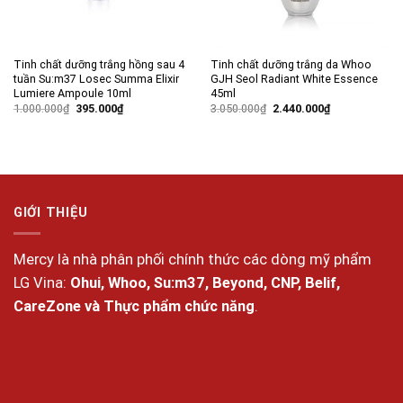
Tinh chất dưỡng trắng hồng sau 4
Tinh chất dưỡng trắng da Whoo
tuần Su:m37 Losec Summa Elixir
GJH Seol Radiant White Essence
Lumiere Ampoule 10ml
45ml
Giá
Giá
Giá
Giá
1.000.000
₫
395.000
₫
3.050.000
₫
2.440.000
₫
gốc
hiện
gốc
hiện
là:
tại
là:
tại
1.000.000₫.
là:
3.050.000₫.
là:
395.000₫.
2.440.000₫.
GIỚI THIỆU
Mercy là nhà phân phối chính thức các dòng mỹ phẩm
LG Vina:
Ohui, Whoo, Su:m37, Beyond, CNP, Belif,
CareZone và Thực phẩm chức năng
.