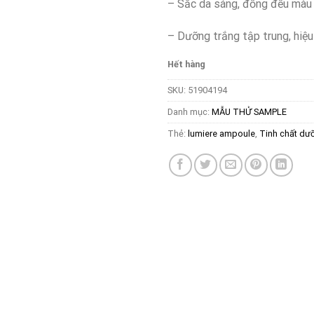
– Sắc da sáng, đồng đều màu
–
Dưỡng trắng tập trung, hiệu
Hết hàng
SKU:
51904194
Danh mục:
MẪU THỬ SAMPLE
Thẻ:
lumiere ampoule
,
Tinh chất dư