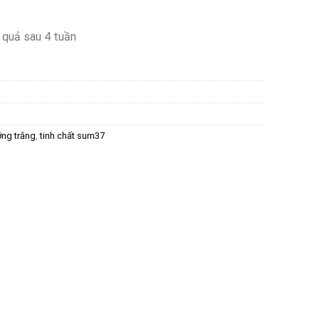
395.000₫.
 quả sau 4 tuần
ỡng trắng
,
tinh chất sum37