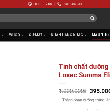
08:30 - 17:00
0901 986 934
I
WHOO
SU:M37
NHÃN HÀNG KHÁC
MẪU THỬ
Tinh chất dưỡng
Losec Summa Eli
Add to
Giá
wishlist
1.000.000
₫
395.00
gốc
– Thành phần dưỡng trắng lê
là:
1.000.0