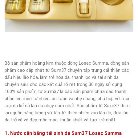
Bộ sản phẩm hoàng kim thuộc dòng Losec Summa, dòng sản
phẩm cao cấp nhất từ Su:m37 chuyên tập trung cải thiện các
dấu hiệu lão hóa, làm trẻ hóa da, thanh lọc và tái sinh da
chuyên sâu, cho các kết quả rõ rệt trong 30 ngày sử dụng.
100% sản phẩm từ Su:m37 là các sản phẩm chứa các thành
phần lên men tự nhiên, an toàn và nhẹ nhàng, phù hợp với mọi
loại da kể cả làn da nhạy cảm nhất. Sản phẩm từ Su:m37 đem
lại nguồn năng lượng vô tận từ thiên nhiên vào làn da, đưa làn
da trở về vẻ đẹp mộc mạc, thuần khiết và tươi trẻ nhất.
1. Nước cân bằng tái sinh da Sum37 Losec Summa