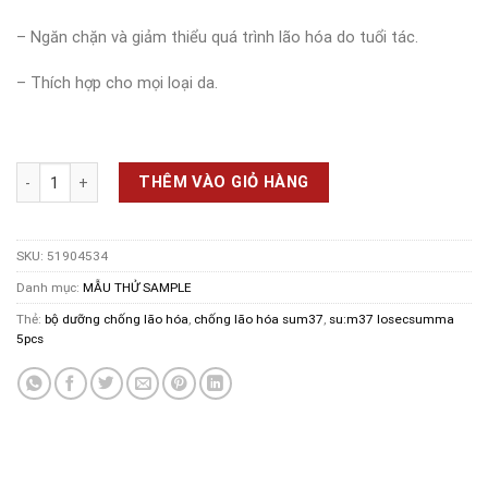
– Ngăn chặn và giảm thiểu quá trình lão hóa do tuổi tác.
– Thích hợp cho mọi loại da.
Bộ Dưỡng Chống Lão Hoá Su:m 37 LosecSumma Elixir 5pcs GWP Set 
THÊM VÀO GIỎ HÀNG
SKU:
51904534
Danh mục:
MẪU THỬ SAMPLE
Thẻ:
bộ dưỡng chống lão hóa
,
chống lão hóa sum37
,
su:m37 losecsumma
5pcs