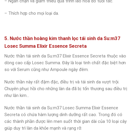
– Ngăn chặn và giảm thiểu quá trình lão hóa do tuổi tác.
– Thích hợp cho mọi loại da.
5. Nước thần hoàng kim thanh lọc tái sinh da Su:m37
Losec Summa Elixir Essence Secreta
Nước thần tái sinh da Su:m37 Elixir Essence Secreta thuộc vào
dòng cao cấp Losec Summa. Đây là loại tinh chất đặc biệt hơn
so với Serum cũng như Ampoule ngày đêm.
Nước thần này rất đậm đặc, điều trị và tái sinh da vượt trội.
Chuyên phục hồi cho những làn da đã bị tổn thương sau điều trị
như lăn kim…
Nước thần tái sinh da Su:m37 Losec Summa Elixir Essence
Secreta có chứa hàm lượng dinh dưỡng rất cao. Trong đó có
các thành phần được lên men suốt thời gian dài của 10 loại cây
giúp duy trì làn da khỏe mạnh và rạng rỡ.