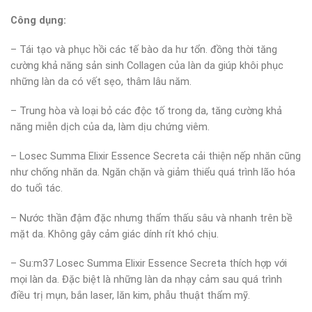
Công dụng:
– Tái tạo và phục hồi các tế bào da hư tổn. đồng thời tăng
cường khả năng sản sinh Collagen của làn da giúp khôi phục
những làn da có vết sẹo, thâm lâu năm.
– Trung hòa và loại bỏ các độc tố trong da, tăng cường khả
năng miễn dịch của da, làm dịu chứng viêm.
– Losec Summa Elixir Essence Secreta cải thiện nếp nhăn cũng
như chống nhăn da. Ngăn chặn và giảm thiểu quá trình lão hóa
do tuổi tác.
– Nước thần đậm đặc nhưng thẩm thấu sâu và nhanh trên bề
mặt da. Không gây cảm giác dính rít khó chịu.
– Su:m37 Losec Summa Elixir Essence Secreta thích hợp với
mọi làn da. Đặc biệt là những làn da nhạy cảm sau quá trình
điều trị mụn, bắn laser, lăn kim, phẫu thuật thẩm mỹ.