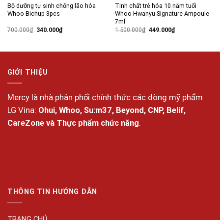
Bộ dưỡng tự sinh chống lão hóa
Tinh chất trẻ hóa 10 năm tuổi
Whoo Bichup 3pcs
Whoo Hwanyu Signature Ampoule
7ml
Giá
Giá
Giá
Giá
700.000
₫
340.000
₫
1.500.000
₫
449.000
₫
gốc
hiện
gốc
hiện
là:
tại
là:
tại
700.000₫.
là:
1.500.000₫.
là:
340.000₫.
449.000₫.
GIỚI THIỆU
Mercy là nhà phân phối chính thức các dòng mỹ phẩm
LG Vina:
Ohui, Whoo, Su:m37, Beyond, CNP, Belif,
CareZone và Thực phẩm chức năng
.
THÔNG TIN HƯỚNG DẪN
TRANG CHỦ