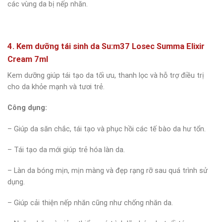
các vùng da bị nếp nhăn.
4. Kem dưỡng tái sinh da Su:m37 Losec Summa Elixir
Cream 7ml
Kem dưỡng giúp tái tạo da tối ưu, thanh lọc và hỗ trợ điều trị
cho da khỏe mạnh và tươi trẻ.
Công dụng:
– Giúp da săn chắc, tái tạo và phục hồi các tế bào da hư tổn.
– Tái tạo da mới giúp trẻ hóa làn da.
– Làn da bóng mịn, mịn màng và đẹp rạng rỡ sau quá trình sử
dụng.
– Giúp cải thiện nếp nhăn cũng như chống nhăn da.