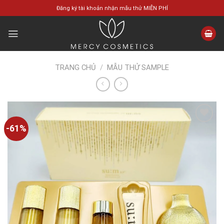
Skip
Đăng ký tài khoản nhận mẫu thử MIỄN PHÍ
to
content
TRANG CHỦ
/
MẪU THỬ SAMPLE
-61%
Add to
wishlist