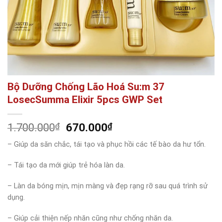
Bộ Dưỡng Chống Lão Hoá Su:m 37
LosecSumma Elixir 5pcs GWP Set
Giá
Giá
1.700.000
₫
670.000
₫
gốc
hiện
– Giúp da săn chắc, tái tạo và phục hồi các tế bào da hư tổn.
là:
tại
1.700.000₫.
là:
– Tái tạo da mới giúp trẻ hóa làn da.
670.000₫.
– Làn da bóng mịn, mịn màng và đẹp rạng rỡ sau quá trình sử
dụng.
– Giúp cải thiện nếp nhăn cũng như chống nhăn da.