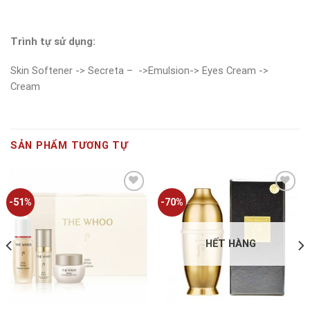
Trình tự sử dụng:
Skin Softener -> Secreta – ->Emulsion-> Eyes Cream ->
Cream
SẢN PHẨM TƯƠNG TỰ
-51%
-70%
Add to
Add to
wishlist
wishlist
HẾT HÀNG