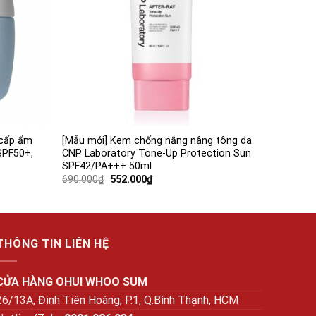
 cấp ẩm
[Mẫu mới] Kem chống nắng nâng tông da
SPF50+,
CNP Laboratory Tone-Up Protection Sun
SPF42/PA+++ 50ml
Giá
Giá
690.000
₫
552.000
₫
gốc
hiện
là:
tại
690.000₫.
là:
552.000₫.
THÔNG TIN LIÊN HỆ
CỬA HÀNG OHUI WHOO SUM
26/13A, Đinh Tiên Hoàng, P.1, Q.Bình Thạnh, HCM