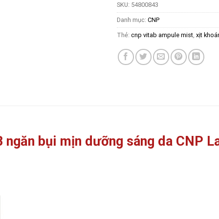
SKU:
54800843
Danh mục:
CNP
Thẻ:
cnp vitab ampule mist
,
xịt kho
B ngăn bụi mịn dưỡng sáng da CNP L