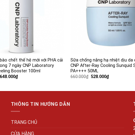
 bào chết thế hệ mới với PHA cải
Sữa chống nắng hạ nhiệt dịu da
trong 7 ngày CNP Laboratory
CNP After-Ray Cooling Sunquid 
Peeling Booster 100ml
PA++++ 50ML
Giá
Giá
Giá
Giá
648.000
₫
660.000
₫
528.000
₫
gốc
hiện
gốc
hiện
là:
tại
là:
tại
810.000₫.
là:
660.000₫.
là:
648.000₫.
528.000₫.
THÔNG TIN HƯỚNG DẪN
TRANG CHỦ
CỬA HÀNG