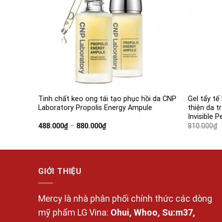
atory
Tinh chất keo ong tái tạo phục hồi da CNP
Gel tẩy tế
A++++
Laboratory Propolis Energy Ampule
thiện da 
Invisible 
Khoảng
488.000
₫
–
880.000
₫
810.000
₫
giá:
từ
488.000₫
đến
880.000₫
GIỚI THIỆU
Mercy là nhà phân phối chính thức các dòng
mỹ phẩm LG Vina:
Ohui, Whoo, Su:m37,