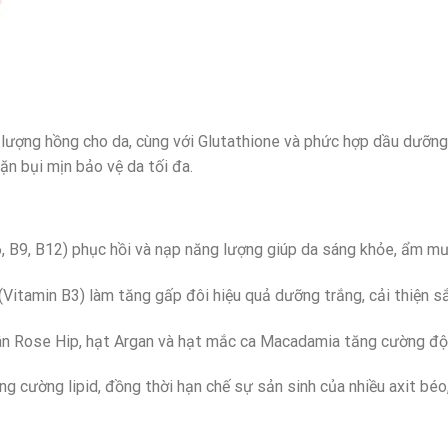
 lượng hồng cho da, cùng với Glutathione và phức hợp dầu dưỡng
ặn bụi mịn bảo vệ da tối đa.
6, B9, B12) phục hồi và nạp năng lượng giúp da sáng khỏe, ẩm mư
Vitamin B3) làm tăng gấp đôi hiệu quả dưỡng trắng, cải thiện sắ
ân Rose Hip, hạt Argan và hạt mắc ca Macadamia tăng cường đ
ăng cường lipid, đồng thời hạn chế sự sản sinh của nhiều axit béo