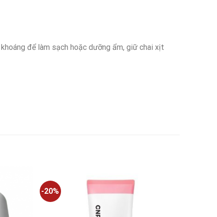
 khoáng để làm sạch hoặc dưỡng ẩm, giữ chai xịt
-20%
Add to
Add to
wishlist
wishlist