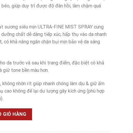
tại
t béo, giúp duy trì được độ đàn hồi, làm chậm quá
.
là:
195.000₫.
 hạt sương siêu mịn ULTRA-FINE MIST SPRAY cung
 dưỡng chất dễ dàng tiếp xúc, hấp thụ vào da nhanh
ệt, có khả năng ngăn chặn bụi mịn bảo vệ da sáng
o da trước và sau khi trang điểm, đặc biệt có khả
à giữ tone bền màu hơn.
 không nhờn rít giúp nhanh chóng làm dịu & giữ ẩm
hụ cao không để lại dư lượng gây kích ứng (phù hợp
).
B ngăn bụi mịn dưỡng sáng da CNP Laboratory Vita-B Calming Am
 GIỎ HÀNG