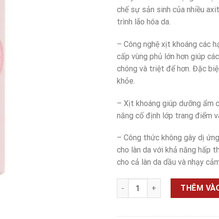
là:
chế sự sản sinh của nhiều axi
250.000₫
trình lão hóa da.
– Công nghệ xịt khoáng các
cấp vùng phủ lớn hơn giúp các
chóng và triệt để hơn. Đặc bi
khỏe.
– Xịt khoáng giúp dưỡng ẩm ch
năng cố định lớp trang điểm v
– Công thức không gây dị ứng,
cho làn da với khả năng hấp t
cho cả làn da dầu và nhạy cảm
Xịt khoáng phức hợp Vitamin 
THÊM VÀO