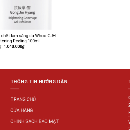
a chết làm sáng da Whoo GJH
htening Peeling 100ml
Giá
Giá
₫
1.040.000
₫
gốc
hiện
là:
tại
1.300.000₫.
là:
1.040.000₫.
THÔNG TIN HƯỚNG DẪN
TRANG CHỦ
CỬA HÀNG
CHÍNH SÁCH BẢO MẬT