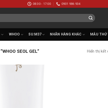
08:30 - 17:00
0901 986 934
I
WHOO
SU:M37
NHÃN HÀNG KHÁC
MẪU THỬ
“WHOO SEOL GEL”
Hiển thị kết
Add to
wishlist