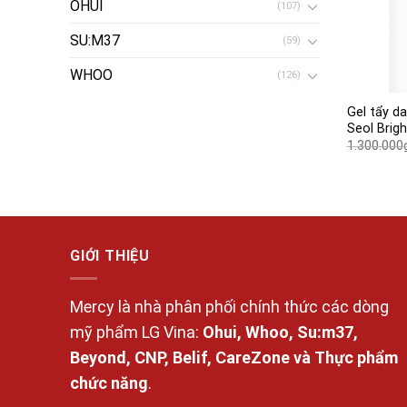
OHUI
(107)
SU:M37
(59)
WHOO
(126)
Gel tẩy d
Seol Brig
1.300.000
GIỚI THIỆU
Mercy là nhà phân phối chính thức các dòng
mỹ phẩm LG Vina:
Ohui, Whoo, Su:m37,
Beyond, CNP, Belif, CareZone và Thực phẩm
chức năng
.