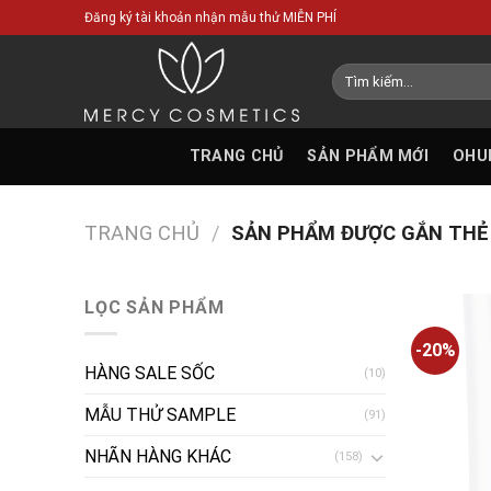
Skip
Đăng ký tài khoản nhận mẫu thử MIỄN PHÍ
to
content
Tìm
kiếm:
TRANG CHỦ
SẢN PHẨM MỚI
OHU
TRANG CHỦ
/
SẢN PHẨM ĐƯỢC GẮN THẺ 
LỌC SẢN PHẨM
-20%
HÀNG SALE SỐC
(10)
MẪU THỬ SAMPLE
(91)
NHÃN HÀNG KHÁC
(158)