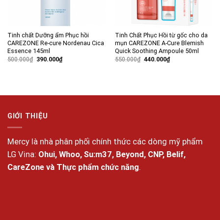
Tinh chất Dưỡng ẩm Phục hồi
Tinh Chất Phục Hồi từ gốc cho da
CAREZONE Re-cure Nordenau Cica
mụn CAREZONE A-Cure Blemish
Essence 145ml
Quick Soothing Ampoule 50ml
Giá
Giá
Giá
Giá
500.000
₫
390.000
₫
550.000
₫
440.000
₫
gốc
hiện
gốc
hiện
là:
tại
là:
tại
500.000₫.
là:
550.000₫.
là:
390.000₫.
440.000₫.
GIỚI THIỆU
Mercy là nhà phân phối chính thức các dòng mỹ phẩm
LG Vina:
Ohui, Whoo, Su:m37, Beyond, CNP, Belif,
CareZone và Thực phẩm chức năng
.