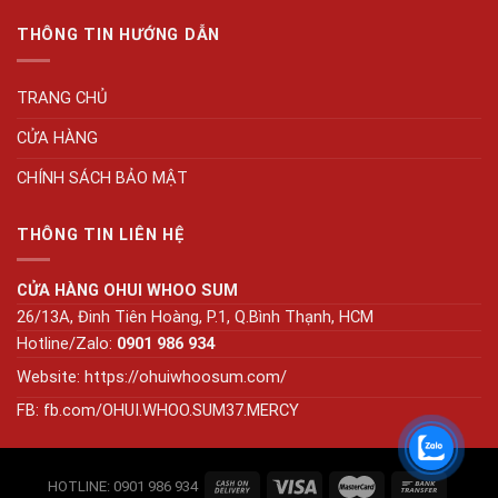
THÔNG TIN HƯỚNG DẪN
TRANG CHỦ
CỬA HÀNG
CHÍNH SÁCH BẢO MẬT
THÔNG TIN LIÊN HỆ
CỬA HÀNG OHUI WHOO SUM
26/13A, Đinh Tiên Hoàng, P.1, Q.Bình Thạnh, HCM
Hotline/Zalo:
0901 986 934
Website:
https://ohuiwhoosum.com/
FB: fb.com/OHUI.WHOO.SUM37.MERCY
HOTLINE: 0901 986 934