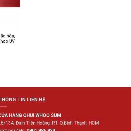
lão hóa,
Whoo UV
₫.
THÔNG TIN LIÊN HỆ
CỬA HÀNG OHUI WHOO SUM
26/13A, Đinh Tiên Hoàng, P.1, Q.Bình Thạnh, HCM
Hotline/Zalo:
0901 986 934