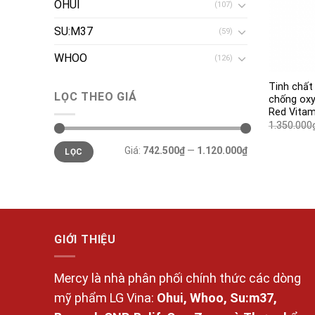
OHUI
(107)
SU:M37
(59)
WHOO
(126)
Tinh chất
LỌC THEO GIÁ
chống oxy
Red Vitam
1.350.000
Giá
Giá
Giá:
742.500₫
—
1.120.000₫
LỌC
tối
tối
thiểu
đa
GIỚI THIỆU
Mercy là nhà phân phối chính thức các dòng
mỹ phẩm LG Vina:
Ohui, Whoo, Su:m37,