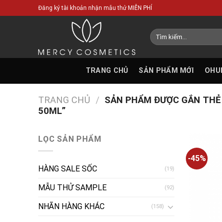
Skip
Đăng ký tài khoản nhận mẫu thử MIỄN PHÍ
to
content
Tìm
kiếm:
TRANG CHỦ
SẢN PHẨM MỚI
OHU
TRANG CHỦ
/
SẢN PHẨM ĐƯỢC GẮN THẺ 
50ML”
LỌC SẢN PHẨM
-45%
HÀNG SALE SỐC
(19)
MẪU THỬ SAMPLE
(92)
NHÃN HÀNG KHÁC
(158)