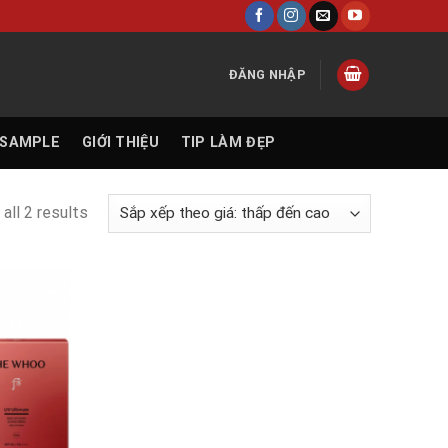
ĐĂNG NHẬP
 SAMPLE
GIỚI THIỆU
TIP LÀM ĐẸP
all 2 results
Add to
wishlist