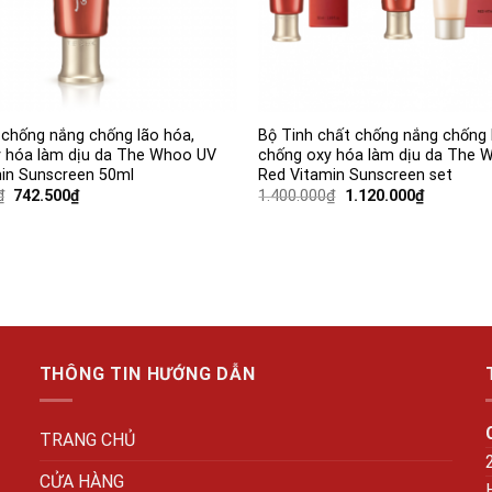
 chống nắng chống lão hóa,
Bộ Tinh chất chống nắng chống 
 hóa làm dịu da The Whoo UV
chống oxy hóa làm dịu da The 
in Sunscreen 50ml
Red Vitamin Sunscreen set
Giá
Giá
Giá
Giá
₫
742.500
₫
1.400.000
₫
1.120.000
₫
gốc
hiện
gốc
hiện
là:
tại
là:
tại
1.350.000₫.
là:
1.400.000₫.
là:
742.500₫.
1.120.000
THÔNG TIN HƯỚNG DẪN
TRANG CHỦ
CỬA HÀNG