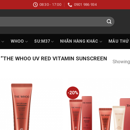
08:30 - 17:00
0901 986 934
I
WHOO
SU:M37
NHÃN HÀNG KHÁC
MẪU THỬ
“THE WHOO UV RED VITAMIN SUNSCREEN
Showing 
-20%
Add to
wishlist