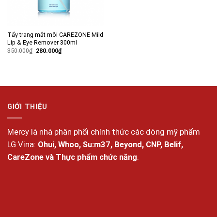
Tẩy trang mắt môi CAREZONE Mild
Lip & Eye Remover 300ml
Giá
Giá
350.000
₫
280.000
₫
gốc
hiện
là:
tại
350.000₫.
là:
280.000₫.
GIỚI THIỆU
Mercy là nhà phân phối chính thức các dòng mỹ phẩm
LG Vina:
Ohui, Whoo, Su:m37, Beyond, CNP, Belif,
CareZone và Thực phẩm chức năng
.