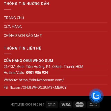
THÔNG TIN HƯỚNG DẪN
TRANG CHỦ
CỬA HÀNG
CHÍNH SÁCH BẢO MẬT
THÔNG TIN LIÊN HỆ
CỬA HÀNG OHUI WHOO SUM
26/13A, Đinh Tiên Hoàng, P.1, Q.Bình Thạnh, HCM
Hotline/Zalo:
0901 986 934
Website:
https://ohuiwhoosum.com/
FB: fb.com/OHUI.WHOO.SUM37.MERCY
HOTLINE: 0901 986 934