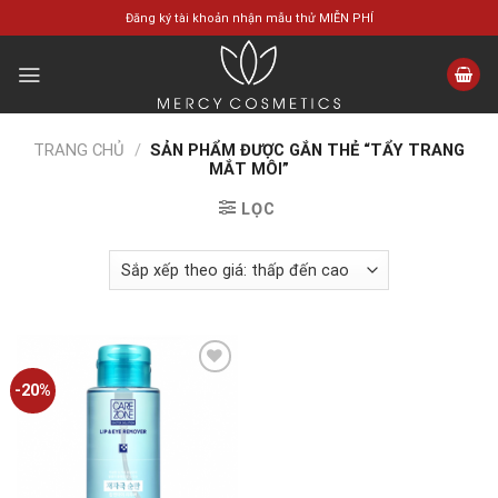
Skip
Đăng ký tài khoản nhận mẫu thử MIỄN PHÍ
to
content
TRANG CHỦ
/
SẢN PHẨM ĐƯỢC GẮN THẺ “TẨY TRANG
MẮT MÔI”
LỌC
-20%
Add to
wishlist