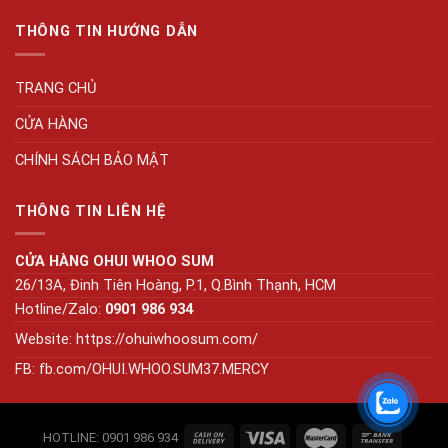
THÔNG TIN HƯỚNG DẪN
TRANG CHỦ
CỬA HÀNG
CHÍNH SÁCH BẢO MẬT
THÔNG TIN LIÊN HỆ
CỬA HÀNG OHUI WHOO SUM
26/13A, Đinh Tiên Hoàng, P.1, Q.Bình Thạnh, HCM
Hotline/Zalo:
0901 986 934
Website:
https://ohuiwhoosum.com/
FB: fb.com/OHUI.WHOO.SUM37.MERCY
HOTLINE: 0901 986 934