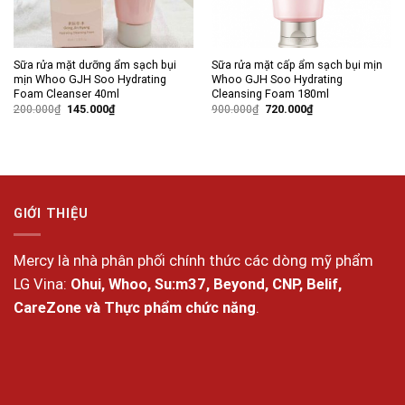
Sữa rửa mặt dưỡng ẩm sạch bụi
Sữa rửa mặt cấp ẩm sạch bụi mịn
mịn Whoo GJH Soo Hydrating
Whoo GJH Soo Hydrating
Foam Cleanser 40ml
Cleansing Foam 180ml
Giá
Giá
Giá
Giá
200.000
₫
145.000
₫
900.000
₫
720.000
₫
gốc
hiện
gốc
hiện
là:
tại
là:
tại
200.000₫.
là:
900.000₫.
là:
145.000₫.
720.000₫.
GIỚI THIỆU
Mercy là nhà phân phối chính thức các dòng mỹ phẩm
LG Vina:
Ohui, Whoo, Su:m37, Beyond, CNP, Belif,
CareZone và Thực phẩm chức năng
.