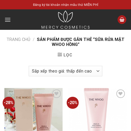
Skip
Đăng ký tài khoản nhận mẫu thử MIỄN PHÍ
to
content
TRANG CHỦ
/
SẢN PHẨM ĐƯỢC GẮN THẺ “SỮA RỬA MẶT
WHOO HỒNG”
LỌC
-28%
-20%
Add to
Add to
wishlist
wishlist