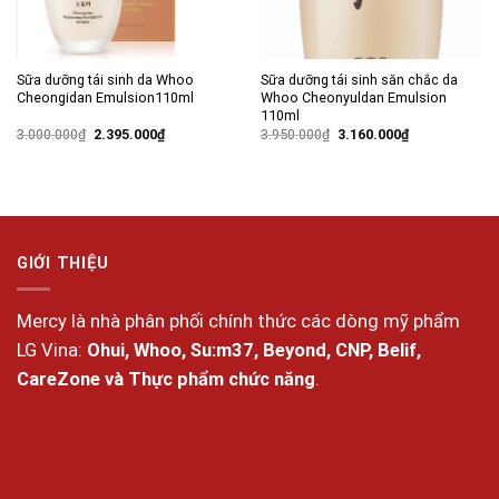
Sữa dưỡng tái sinh da Whoo
Sữa dưỡng tái sinh săn chắc da
Cheongidan Emulsion110ml
Whoo Cheonyuldan Emulsion
110ml
Giá
Giá
Giá
Giá
3.000.000
₫
2.395.000
₫
3.950.000
₫
3.160.000
₫
gốc
hiện
gốc
hiện
là:
tại
là:
tại
3.000.000₫.
là:
3.950.000₫.
là:
2.395.000₫.
3.160.000₫.
GIỚI THIỆU
Mercy là nhà phân phối chính thức các dòng mỹ phẩm
LG Vina:
Ohui, Whoo, Su:m37, Beyond, CNP, Belif,
CareZone và Thực phẩm chức năng
.