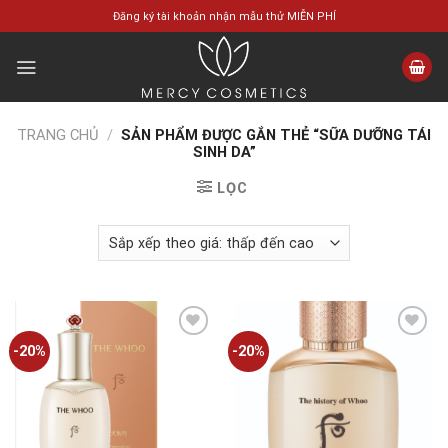
Skip
Đăng ký tài khoản nhận mẫu thử MIỄN PHÍ
to
content
TRANG CHỦ
/
SẢN PHẨM ĐƯỢC GẮN THẺ “SỮA DƯỠNG TÁI
SINH DA”
LỌC
-20%
-20%
Add to
Add to
wishlist
wishlist