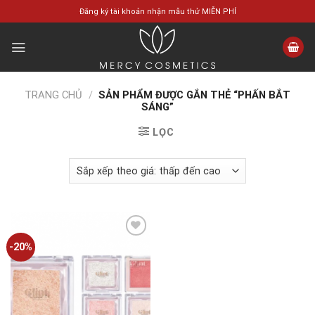
Skip
Đăng ký tài khoản nhận mẫu thử MIỄN PHÍ
to
content
TRANG CHỦ
/
SẢN PHẨM ĐƯỢC GẮN THẺ “PHẤN BẮT
SÁNG”
LỌC
-20%
Add to
wishlist