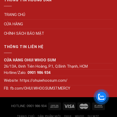
TRANG CHỦ
CỬA HÀNG
CHÍNH SÁCH BẢO MẬT
THÔNG TIN LIÊN HỆ
CỬA HÀNG OHUI WHOO SUM
26/13A, Đinh Tiên Hoàng, P.1, Q.Bình Thạnh, HCM
Hotline/Zalo:
0901 986 934
Website:
https://ohuiwhoosum.com/
FB: fb.com/OHUI.WHOO.SUM37.MERCY
HOTLINE: 0901 986 934
TRANG CHỦ
SẢN PHẨM MỚI
OHUI
WHOO
SU:M37