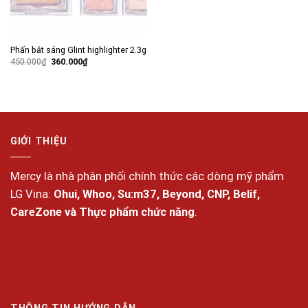
Phấn bắt sáng Glint highlighter 2.3g
Giá
Giá
450.000
₫
360.000
₫
gốc
hiện
là:
tại
450.000₫.
là:
360.000₫.
GIỚI THIỆU
Mercy là nhà phân phối chính thức các dòng mỹ phẩm
LG Vina:
Ohui, Whoo, Su:m37, Beyond, CNP, Belif,
CareZone và Thực phẩm chức năng
.
THÔNG TIN HƯỚNG DẪN