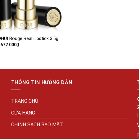
HUI Rouge Real Lipstick 3.5g
Giá
Giá
672.000
₫
gốc
hiện
là:
tại
840.000₫.
là:
672.000₫.
THÔNG TIN HƯỚNG DẪN
TRANG CHỦ
CỬA HÀNG
CHÍNH SÁCH BẢO MẬT