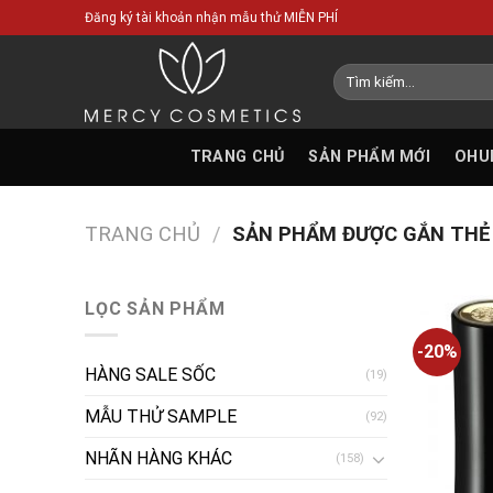
Skip
Đăng ký tài khoản nhận mẫu thử MIỄN PHÍ
to
content
Tìm
kiếm:
TRANG CHỦ
SẢN PHẨM MỚI
OHU
TRANG CHỦ
/
SẢN PHẨM ĐƯỢC GẮN THẺ “
LỌC SẢN PHẨM
-20%
HÀNG SALE SỐC
(19)
MẪU THỬ SAMPLE
(92)
NHÃN HÀNG KHÁC
(158)