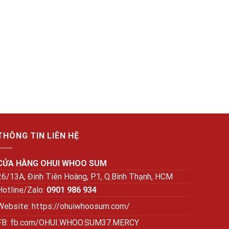
THÔNG TIN LIÊN HỆ
CỬA HÀNG OHUI WHOO SUM
26/13A, Đinh Tiên Hoàng, P.1, Q.Bình Thạnh, HCM
Hotline/Zalo:
0901 986 934
Website:
https://ohuiwhoosum.com/
FB: fb.com/OHUI.WHOO.SUM37.MERCY