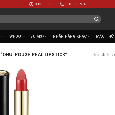
08:30 - 17:00
0901 986 934
I
WHOO
SU:M37
NHÃN HÀNG KHÁC
MẪU THỬ
OHUI ROUGE REAL LIPSTICK”
Hiển thị kết
Add to
wishlist