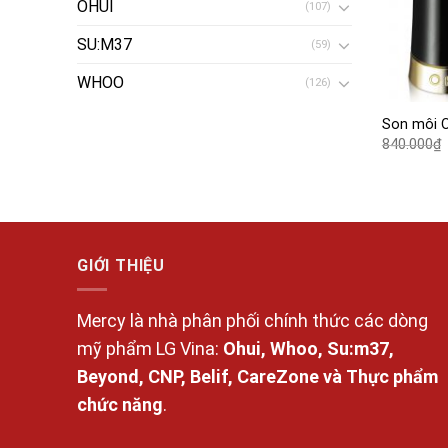
OHUI
(107)
SU:M37
(59)
WHOO
(126)
Son môi O
840.000
₫
GIỚI THIỆU
Mercy là nhà phân phối chính thức các dòng
mỹ phẩm LG Vina:
Ohui, Whoo, Su:m37,
Beyond, CNP, Belif, CareZone và Thực phẩm
chức năng
.