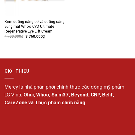
Kem dưỡng nâng cơ và dưỡng sáng
vùng mắt Whoo CYD Ultimate
Regenerative Eye Lift Cream
Giá
Giá
4.700.000
₫
3.760.000
₫
gốc
hiện
là:
tại
4.700.000₫.
là:
3.760.000₫.
GIỚI THIỆU
Mercy là nhà phân phối chính thức các dòng mỹ phẩm
LG Vina:
Ohui, Whoo, Su:m37, Beyond, CNP, Belif,
CareZone và Thực phẩm chức năng
.