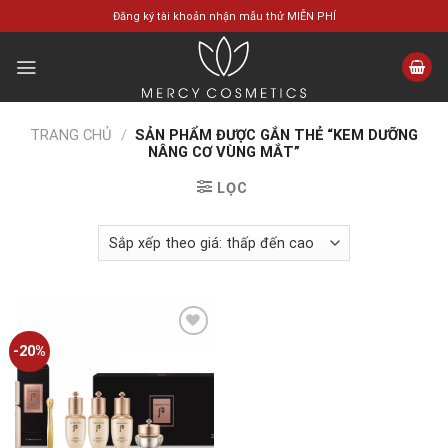
Skip
Đăng ký tài khoản nhận mẫu thử MIỄN PHÍ
to
content
TRANG CHỦ
/
SẢN PHẨM ĐƯỢC GẮN THẺ “KEM DƯỠNG
NÂNG CƠ VÙNG MẮT”
LỌC
-20%
Add to
wishlist