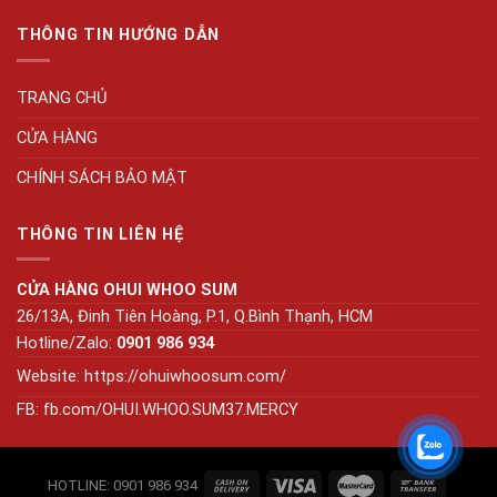
THÔNG TIN HƯỚNG DẪN
TRANG CHỦ
CỬA HÀNG
CHÍNH SÁCH BẢO MẬT
THÔNG TIN LIÊN HỆ
CỬA HÀNG OHUI WHOO SUM
26/13A, Đinh Tiên Hoàng, P.1, Q.Bình Thạnh, HCM
Hotline/Zalo:
0901 986 934
Website:
https://ohuiwhoosum.com/
FB: fb.com/OHUI.WHOO.SUM37.MERCY
HOTLINE: 0901 986 934