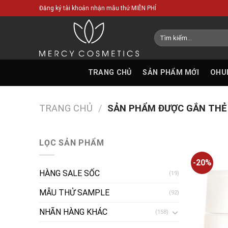
Skip
Đăng ký tài khoản nhận mẫu thử MIỄN PHÍ
to
content
Tìm
kiếm:
TRANG CHỦ
SẢN PHẨM MỚI
OHU
TRANG CHỦ
/
SẢN PHẨM ĐƯỢC GẮN THẺ 
LỌC SẢN PHẨM
-20%
HÀNG SALE SỐC
(19)
MẪU THỬ SAMPLE
(92)
NHÃN HÀNG KHÁC
(158)