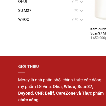
OHUI
(107)
SU:M37
(59)
WHOO
(126)
Kem dưỡng
Su:m37 Mi
1.650.000
GIỚI THIỆU
Mercy là nhà phân phối chính thức các dòng
mỹ phẩm LG Vina:
Ohui, Whoo, Su:m37,
Beyond, CNP, Belif, CareZone và Thực phẩm
chức năng
.