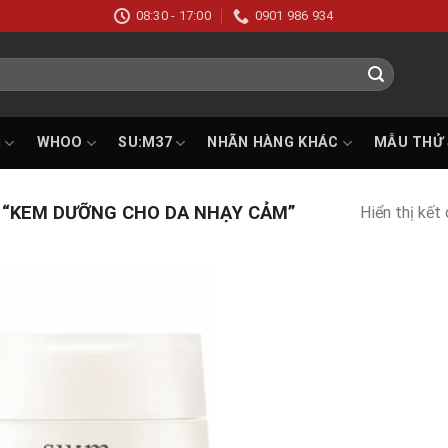
08:30 - 17:00
0901 986 934
I
WHOO
SU:M37
NHÃN HÀNG KHÁC
MẪU THỬ
“KEM DƯỠNG CHO DA NHẠY CẢM”
Hiển thị kết
Add to
wishlist