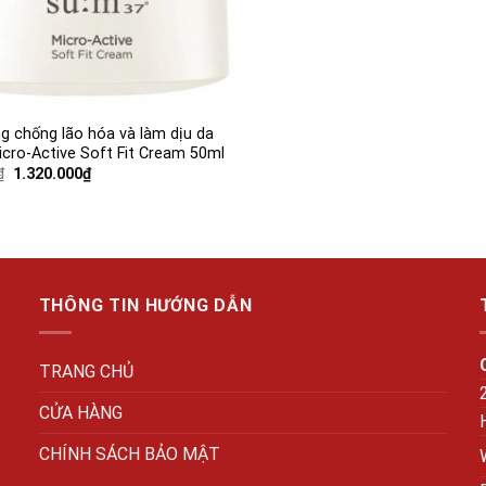
 chống lão hóa và làm dịu da
cro-Active Soft Fit Cream 50ml
Giá
Giá
₫
1.320.000
₫
gốc
hiện
là:
tại
1.650.000₫.
là:
1.320.000₫.
THÔNG TIN HƯỚNG DẪN
TRANG CHỦ
CỬA HÀNG
CHÍNH SÁCH BẢO MẬT