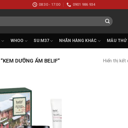
08:30 - 17:00
0901 986 934
I
WHOO
SU:M37
NHÃN HÀNG KHÁC
MẪU THỬ
“KEM DƯỠNG ẨM BELIF”
Hiển thị kết
Add to
wishlist