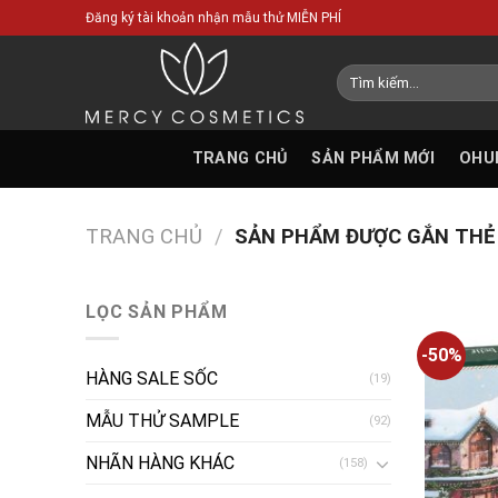
Skip
Đăng ký tài khoản nhận mẫu thử MIỄN PHÍ
to
content
Tìm
kiếm:
TRANG CHỦ
SẢN PHẨM MỚI
OHU
TRANG CHỦ
/
SẢN PHẨM ĐƯỢC GẮN THẺ 
LỌC SẢN PHẨM
-50%
HÀNG SALE SỐC
(19)
MẪU THỬ SAMPLE
(92)
NHÃN HÀNG KHÁC
(158)