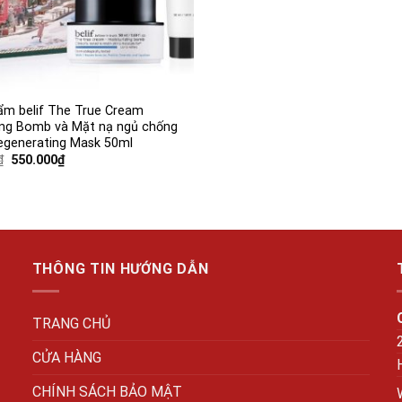
m belif The True Cream
ing Bomb và Mặt nạ ngủ chống
egenerating Mask 50ml
Giá
Giá
₫
550.000
₫
gốc
hiện
là:
tại
1.100.000₫.
là:
550.000₫.
THÔNG TIN HƯỚNG DẪN
TRANG CHỦ
CỬA HÀNG
CHÍNH SÁCH BẢO MẬT