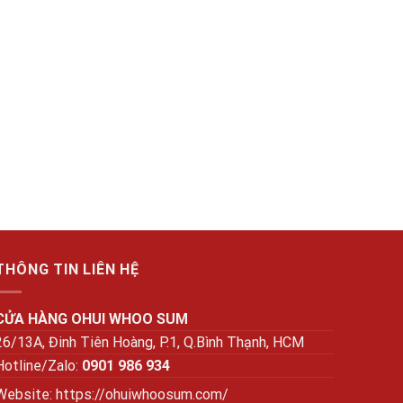
THÔNG TIN LIÊN HỆ
CỬA HÀNG OHUI WHOO SUM
26/13A, Đinh Tiên Hoàng, P.1, Q.Bình Thạnh, HCM
Hotline/Zalo:
0901 986 934
Website:
https://ohuiwhoosum.com/