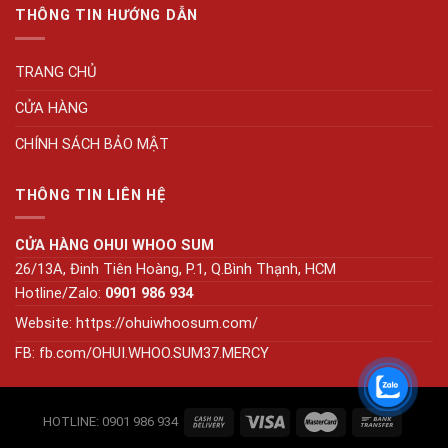
THÔNG TIN HƯỚNG DẪN
TRANG CHỦ
CỬA HÀNG
CHÍNH SÁCH BẢO MẬT
THÔNG TIN LIÊN HỆ
CỬA HÀNG OHUI WHOO SUM
26/13A, Đinh Tiên Hoàng, P.1, Q.Bình Thạnh, HCM
Hotline/Zalo:
0901 986 934
Website:
https://ohuiwhoosum.com/
FB: fb.com/OHUI.WHOO.SUM37.MERCY
HOTLINE: 0901 986 934