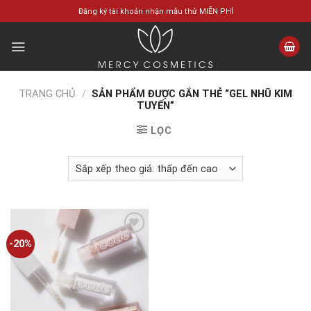
Skip
Đăng ký tài khoản nhận mẫu thử MIỄN PHÍ
to
content
TRANG CHỦ
/
SẢN PHẨM ĐƯỢC GẮN THẺ “GEL NHŨ KIM
TUYẾN”
LỌC
-20%
Add to
wishlist