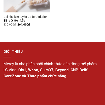
Gel nhũ kim tuyến Code Glokolor
Bling Glitter 4.5g
Giá
Giá
330.000
₫
264.000
₫
gốc
hiện
là:
tại
330.000₫.
là:
264.000₫.
GIỚI THIỆU
Mercy là nhà phân phối chính thức các dòng mỹ phẩm
LG Vina:
Ohui, Whoo, Su:m37, Beyond, CNP, Belif,
CareZone và Thực phẩm chức năng
.