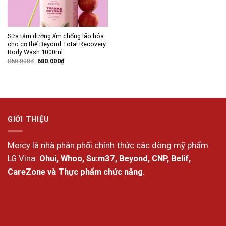
Sữa tắm dưỡng ẩm chống lão hóa
cho cơ thể Beyond Total Recovery
Body Wash 1000ml
Giá
Giá
850.000
₫
680.000
₫
gốc
hiện
là:
tại
850.000₫.
là:
680.000₫.
GIỚI THIỆU
Mercy là nhà phân phối chính thức các dòng mỹ phẩm
LG Vina:
Ohui, Whoo, Su:m37, Beyond, CNP, Belif,
CareZone và Thực phẩm chức năng
.