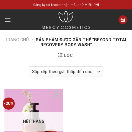
Skip
Đăng ký tài khoản nhận mẫu thử MIỄN PHÍ
to
content
TRANG CHỦ
/
SẢN PHẨM ĐƯỢC GẮN THẺ “BEYOND TOTAL
RECOVERY BODY WASH”
LỌC
-20%
Add to
wishlist
HẾT HÀNG