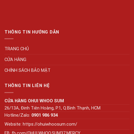
THÔNG TIN HƯỚNG DẪN
TRANG CHỦ
CỬA HÀNG
CHÍNH SÁCH BẢO MẬT
THÔNG TIN LIÊN HỆ
CỬA HÀNG OHUI WHOO SUM
26/13A, Đinh Tiên Hoàng, P.1, Q.Bình Thạnh, HCM
Hotline/Zalo:
0901 986 934
Website:
https://ohuiwhoosum.com/
FB: fb.com/OHUI.WHOO.SUM37.MERCY