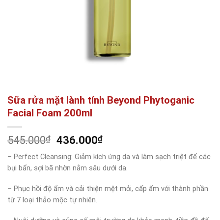
Sữa rửa mặt lành tính Beyond Phytoganic
Facial Foam 200ml
Giá
Giá
545.000
₫
436.000
₫
gốc
hiện
– Perfect Cleansing: Giảm kích ứng da và làm sạch triệt để các
là:
tại
bụi bẩn, sợi bã nhờn nằm sâu dưới da.
545.000₫.
là:
436.000₫.
– Phục hồi độ ẩm và cải thiện mệt mỏi, cấp ẩm với thành phần
từ 7 loại thảo mộc tự nhiên.