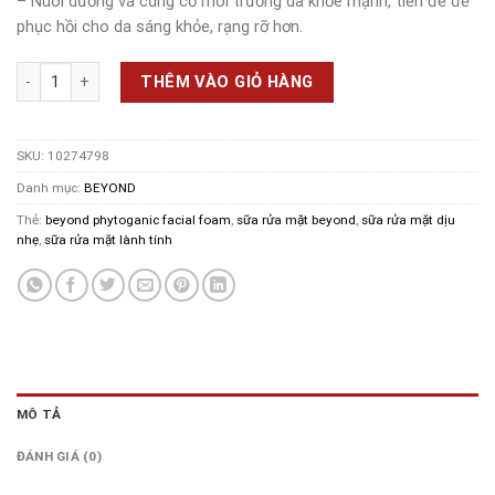
– Nuôi dưỡng và củng cố môi trường da khỏe mạnh, tiền đề để
phục hồi cho da sáng khỏe, rạng rỡ hơn.
Sữa rửa mặt lành tính Beyond Phytoganic Facial Foam 200ml số lượ
THÊM VÀO GIỎ HÀNG
SKU:
10274798
Danh mục:
BEYOND
Thẻ:
beyond phytoganic facial foam
,
sữa rửa mặt beyond
,
sữa rửa mặt dịu
nhẹ
,
sữa rửa mặt lành tính
MÔ TẢ
ĐÁNH GIÁ (0)