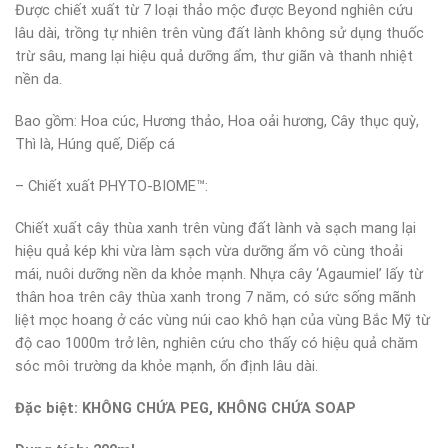
Được chiết xuất từ 7 loại thảo mộc được Beyond nghiên cứu
lâu dài, trồng tự nhiên trên vùng đất lành không sử dụng thuốc
trừ sâu, mang lại hiệu quả dưỡng ẩm, thư giãn và thanh nhiệt
nền da.
Bao gồm: Hoa cúc, Hương thảo, Hoa oải hương, Cây thục quỳ,
Thì là, Húng quế, Diếp cá
– Chiết xuất PHYTO-BIOME™:
Chiết xuất cây thùa xanh trên vùng đất lành và sạch mang lại
hiệu quả kép khi vừa làm sạch vừa dưỡng ẩm vô cùng thoải
mái, nuôi dưỡng nền da khỏe mạnh. Nhựa cây ‘Agaumiel’ lấy từ
thân hoa trên cây thùa xanh trong 7 năm, có sức sống mãnh
liệt mọc hoang ở các vùng núi cao khô hạn của vùng Bắc Mỹ từ
độ cao 1000m trở lên, nghiên cứu cho thấy có hiệu quả chăm
sóc môi trường da khỏe mạnh, ổn định lâu dài.
Đặc biệt: KHÔNG CHỨA PEG, KHÔNG CHỨA SOAP