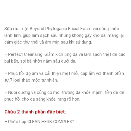
Sữa rửa mặt Beyond Phytoganic Facial Foam với công thức
lành tính, giúp làm sạch sâu nhưng không gây khô da, mang lại
cảm giác thư thái và ẩm mịn sau khi sử dụng.
– Perfect Cleansing: Giảm kích ứng da và làm sạch triệt để các
bụi bẩn, sợi bã nhờn nằm sâu dưới da.
– Phục hồi độ ẩm và cải thiện mệt mỏi, cấp ẩm với thành phần
từ 7 loại thảo mộc tự nhiên.
– Nuôi dưỡng và củng cố môi trường da khỏe mạnh, tiền đề để
phục hồi cho da sáng khỏe, rạng rỡ hơn.
Chứa 2 thành phần đặc biệt:
– Phức hợp CLEAN HERB COMPLEX™: