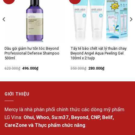
Add to
Add to
wishlist
wishlist
Dầu gội giảm hư tổn tóc Beyond
Tẩy tế bào chết vật lý thuần chay
Professional Defense Shampoo
Beyond Angel Aqua Peeling Gel
500ml
100ml x 2 tuýp
Giá
Giá
Giá
Giá
620.000
₫
496.000
₫
350.000
₫
280.000
₫
gốc
hiện
gốc
hiện
là:
tại
là:
tại
620.000₫.
là:
350.000₫.
là:
496.000₫.
280.000₫.
GIỚI THIỆU
Mercy là nhà phân phối chính thức các dòng mỹ phẩm
LG Vina:
Ohui, Whoo, Su:m37, Beyond, CNP, Belif,
CareZone và Thực phẩm chức năng
.