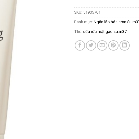
SKU:
51905701
Danh mục:
Ngăn lão hóa sớm Su:m37
Thẻ:
sữa rửa mặt gạo su:m37