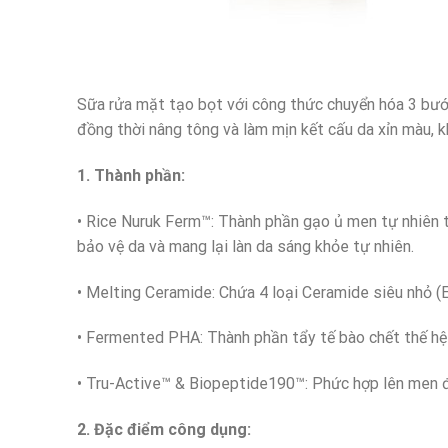
Sữa rửa mặt tạo bọt với công thức chuyển hóa 3 bước
đồng thời nâng tông và làm mịn kết cấu da xỉn màu, 
1. Thành phần:
• Rice Nuruk Ferm™: Thành phần gạo ủ men tự nhiên 
bảo vệ da và mang lại làn da sáng khỏe tự nhiên.
• Melting Ceramide: Chứa 4 loại Ceramide siêu nhỏ (E
• Fermented PHA: Thành phần tẩy tế bào chết thế hệ 
• Tru-Active™ & Biopeptide190™: Phức hợp lên men đ
2. Đặc điểm công dụng: