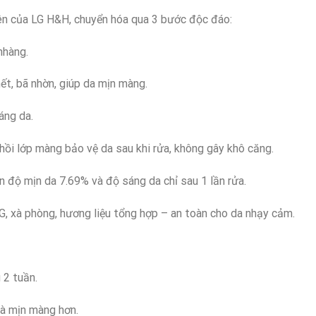
iên của LG H&H, chuyển hóa qua 3 bước độc đáo:
nhàng.
ết, bã nhờn, giúp da mịn màng.
áng da.
ồi lớp màng bảo vệ da sau khi rửa, không gây khô căng.
ện độ mịn da 7.69% và độ sáng da chỉ sau 1 lần rửa.
G, xà phòng, hương liệu tổng hợp – an toàn cho da nhạy cảm.
 2 tuần.
à mịn màng hơn.