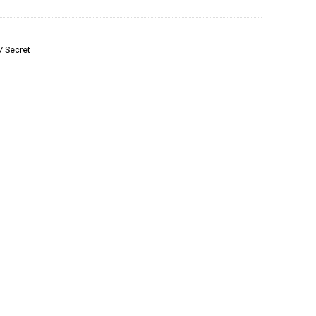
576.000₫.
 Secret