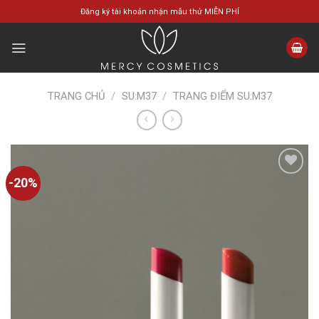
Skip
Đăng ký tài khoản nhận mẫu thử MIỄN PHÍ
to
content
TRANG CHỦ
/
SU:M37
/
TRANG ĐIỂM SU:M37
-20%
Add to
wishlist