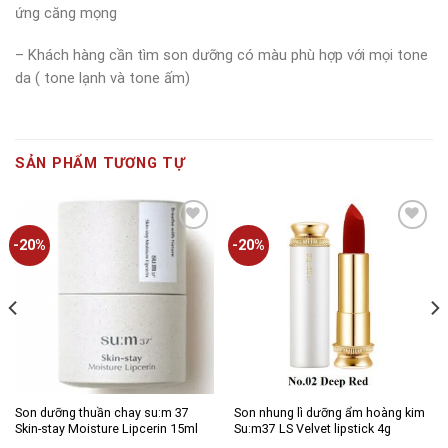
ứng căng mọng
– Khách hàng cần tìm son dưỡng có màu phù hợp với mọi tone
da ( tone lạnh và tone ấm)
SẢN PHẨM TƯƠNG TỰ
-20%
-20%
Add to
Add to
wishlist
wishlist
Son dưỡng thuần chay su:m 37
Son nhung lì dưỡng ẩm hoàng kim
Skin-stay Moisture Lipcerin 15ml
Su:m37 LS Velvet lipstick 4g