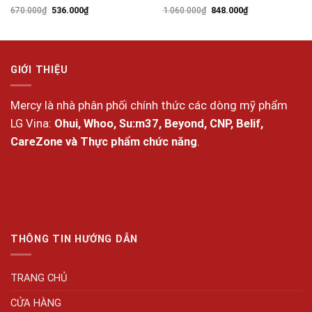
Giá
Giá
Giá
Giá
670.000
₫
536.000
₫
1.060.000
₫
848.000
₫
gốc
hiện
gốc
hiện
là:
tại
là:
tại
670.000₫.
là:
1.060.000₫.
là:
536.000₫.
848.000₫.
GIỚI THIỆU
Mercy là nhà phân phối chính thức các dòng mỹ phẩm
LG Vina:
Ohui, Whoo, Su:m37, Beyond, CNP, Belif,
CareZone và Thực phẩm chức năng
.
THÔNG TIN HƯỚNG DẪN
TRANG CHỦ
CỬA HÀNG