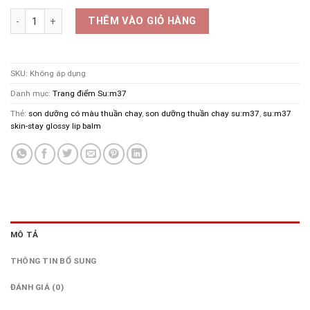
616.000₫.
Son dưỡng có màu thuần chay su:m37 Skin-Stay Glossy Lip Balm 4.2
THÊM VÀO GIỎ HÀNG
SKU:
Không áp dụng
Danh mục:
Trang điểm Su:m37
Thẻ:
son dưỡng có màu thuần chay
,
son dưỡng thuần chay su:m37
,
su:m37
skin-stay glossy lip balm
MÔ TẢ
THÔNG TIN BỔ SUNG
ĐÁNH GIÁ (0)