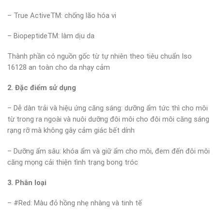
– True ActiveTM: chống lão hóa vi
– BiopeptideTM: làm dịu da
Thành phần có nguồn gốc từ tự nhiên theo tiêu chuẩn Iso
16128 an toàn cho da nhạy cảm
2. Đặc điểm sử dụng
– Dễ dàn trải và hiệu ứng căng sáng: dưỡng ẩm tức thì cho môi
từ trong ra ngoài và nuôi dưỡng đôi môi cho đôi môi căng sáng
rạng rỡ mà không gây cảm giác bết dính
– Dưỡng ẩm sâu: khóa ẩm và giữ ẩm cho môi, đem đến đôi môi
căng mọng cải thiện tình trạng bong tróc
3. Phân loại
– #Red: Màu đỏ hồng nhẹ nhàng và tinh tế