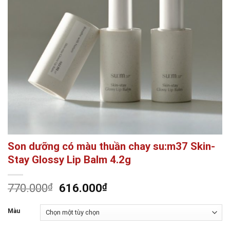
Son dưỡng có màu thuần chay su:m37 Skin-
Stay Glossy Lip Balm 4.2g
Giá
Giá
770.000
₫
616.000
₫
gốc
hiện
là:
tại
Màu
770.000₫.
là: