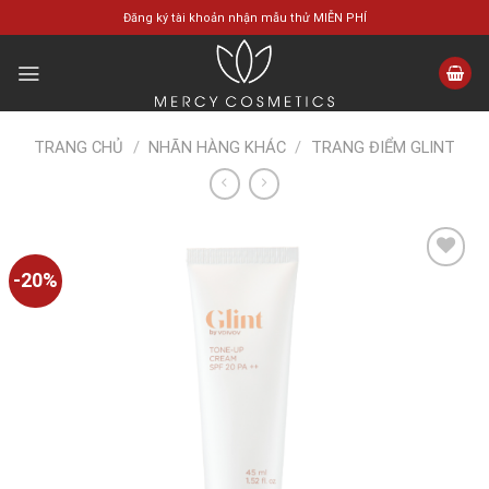
Skip
Đăng ký tài khoản nhận mẫu thử MIỄN PHÍ
to
content
TRANG CHỦ
/
NHÃN HÀNG KHÁC
/
TRANG ĐIỂM GLINT
-20%
Add to
wishlist