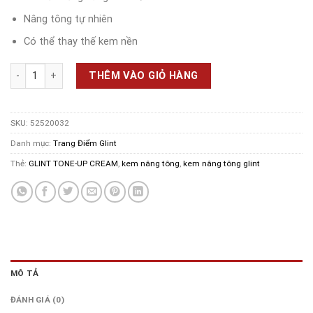
Nâng tông tự nhiên
Có thể thay thế kem nền
Kem nâng tông GLINT TONE-UP CREAM 45ml SPF20 PA++ số lượng
THÊM VÀO GIỎ HÀNG
SKU:
52520032
Danh mục:
Trang Điểm Glint
Thẻ:
GLINT TONE-UP CREAM
,
kem nâng tông
,
kem nâng tông glint
MÔ TẢ
ĐÁNH GIÁ (0)