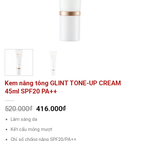
Kem nâng tông GLINT TONE-UP CREAM
45ml SPF20 PA++
Giá
Giá
520.000
₫
416.000
₫
gốc
hiện
Làm sáng da
là:
tại
520.000₫.
là:
Kết cấu mỏng mượt
416.000₫.
Chỉ số chống nắng SPF20/PA++