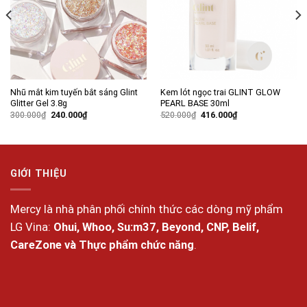
wishlist
wishlist
Nhũ mắt kim tuyến bắt sáng Glint
Kem lót ngọc trai GLINT GLOW
Glitter Gel 3.8g
PEARL BASE 30ml
Giá
Giá
Giá
Giá
300.000
₫
240.000
₫
520.000
₫
416.000
₫
gốc
hiện
gốc
hiện
là:
tại
là:
tại
300.000₫.
là:
520.000₫.
là:
240.000₫.
416.000₫.
GIỚI THIỆU
Mercy là nhà phân phối chính thức các dòng mỹ phẩm
LG Vina:
Ohui, Whoo, Su:m37, Beyond, CNP, Belif,
CareZone và Thực phẩm chức năng
.